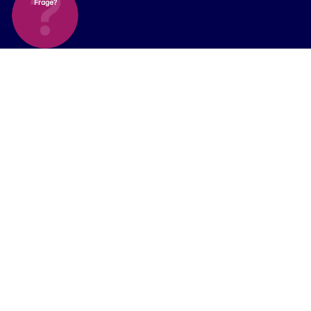
Frage?
Was Sie
erwarten
können