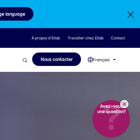
ge language
À propos d'Ellab
Travailler chez Ellab
Contact
Nous contacter
Français
Avez-vous
une question?