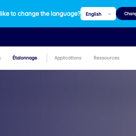
like to change the language?
Chan
g
Étalonnage
Applications
Ressources