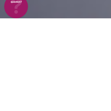
question?
Une flexibilité inégalée
pour une
validation
efficace