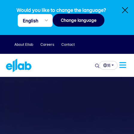
Would you like to change the language?
Change language
About Ellab
Careers
Contact
简