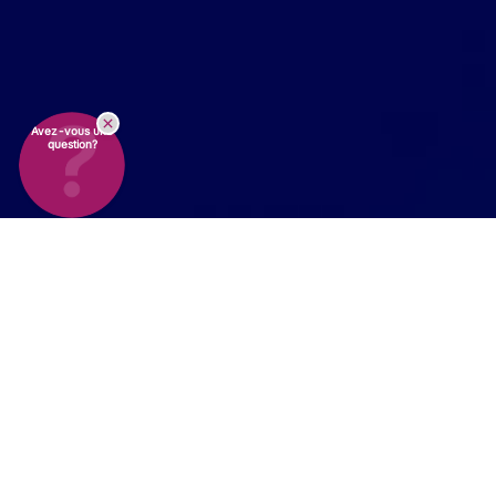
Avez-vous une
question?
Conseils d'experts
du
début à la fin